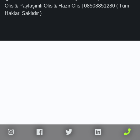
Ofis & Paylaşımlı Ofis & Hazır Ofis | 08508851280 ( Tüm
Hakları Saklıdır )